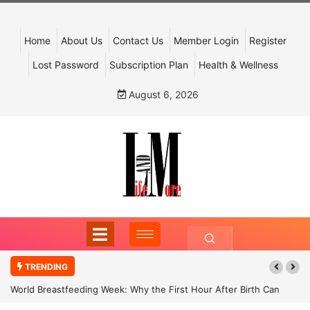
Home
About Us
Contact Us
Member Login
Register
Lost Password
Subscription Plan
Health & Wellness
August 6, 2026
TRENDING
World Breastfeeding Week: Why the First Hour After Birth Can
Shape a Child’s Future