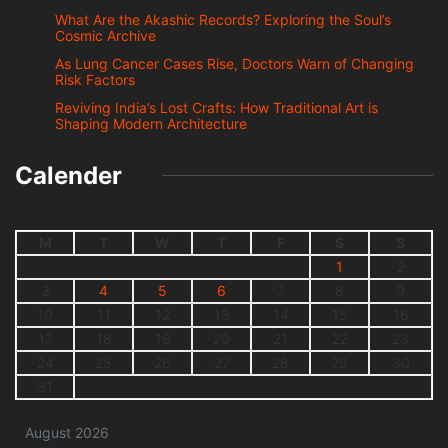
What Are the Akashic Records? Exploring the Soul’s
Cosmic Archive
As Lung Cancer Cases Rise, Doctors Warn of Changing
Risk Factors
Reviving India’s Lost Crafts: How Traditional Art is
Shaping Modern Architecture
Calender
M
T
W
T
F
S
S
1
2
3
4
5
6
7
8
9
10
11
12
13
14
15
16
17
18
19
20
21
22
23
24
25
26
27
28
29
30
31
August 2026